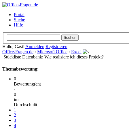
Portal
Suche
Hilfe
Hallo, Gast!
Anmelden
Registrieren
Office-Fragen.de
›
Microsoft Office
›
Excel
Stückliste Datenbank: Wie realisiere ich dieses Projekt?
Themabewertung:
0
Bewertung(en)
-
0
im
Durchschnitt
1
2
3
4