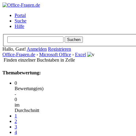
Portal
Suche
Hilfe
Hallo, Gast!
Anmelden
Registrieren
Office-Fragen.de
›
Microsoft Office
›
Excel
Finden einzelner Buchstaben in Zelle
Themabewertung:
0
Bewertung(en)
-
0
im
Durchschnitt
1
2
3
4