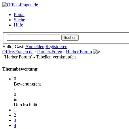
Portal
Suche
Hilfe
Hallo, Gast!
Anmelden
Registrieren
Office-Fragen.de
›
Partner-Foren
›
Herber Forum
[Herber Forum] - Tabellen vernknüpfen
Themabewertung:
0
Bewertung(en)
-
0
im
Durchschnitt
1
2
3
4