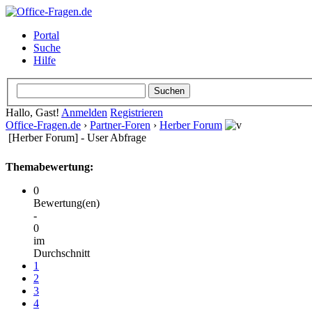
Portal
Suche
Hilfe
Hallo, Gast!
Anmelden
Registrieren
Office-Fragen.de
›
Partner-Foren
›
Herber Forum
[Herber Forum] - User Abfrage
Themabewertung:
0
Bewertung(en)
-
0
im
Durchschnitt
1
2
3
4