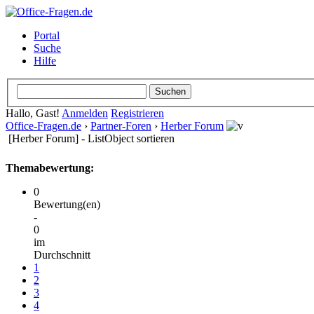
Portal
Suche
Hilfe
Hallo, Gast!
Anmelden
Registrieren
Office-Fragen.de
›
Partner-Foren
›
Herber Forum
[Herber Forum] - ListObject sortieren
Themabewertung:
0
Bewertung(en)
-
0
im
Durchschnitt
1
2
3
4