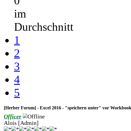
0
im
Durchschnitt
1
2
3
4
5
[Herber Forum] - Excel 2016 - "speichern unter" vor Workboo
Officer
Alois [Admin]