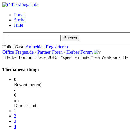
Portal
Suche
Hilfe
Hallo, Gast!
Anmelden
Registrieren
Office-Fragen.de
›
Partner-Foren
›
Herber Forum
[Herber Forum] - Excel 2016 - "speichern unter" vor Workbook_Bef
Themabewertung:
0
Bewertung(en)
-
0
im
Durchschnitt
1
2
3
4