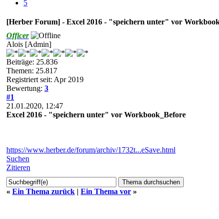
5
[Herber Forum] - Excel 2016 - "speichern unter" vor Workboo
Officer
Alois [Admin]
Beiträge: 25.836
Themen: 25.817
Registriert seit: Apr 2019
Bewertung:
3
#1
21.01.2020, 12:47
Excel 2016 - "speichern unter" vor Workbook_Before
https://www.herber.de/forum/archiv/1732t...eSave.html
Suchen
Zitieren
«
Ein Thema zurück
|
Ein Thema vor
»