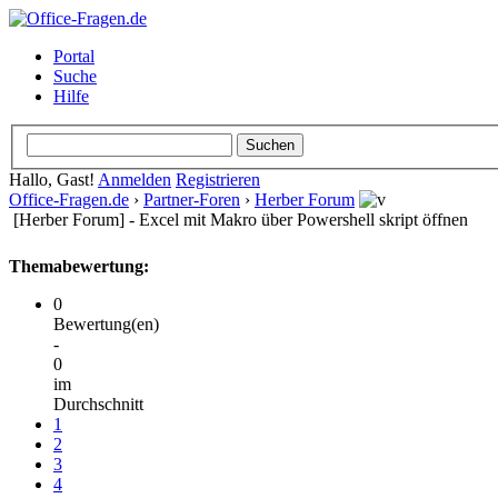
Portal
Suche
Hilfe
Hallo, Gast!
Anmelden
Registrieren
Office-Fragen.de
›
Partner-Foren
›
Herber Forum
[Herber Forum] - Excel mit Makro über Powershell skript öffnen
Themabewertung:
0
Bewertung(en)
-
0
im
Durchschnitt
1
2
3
4