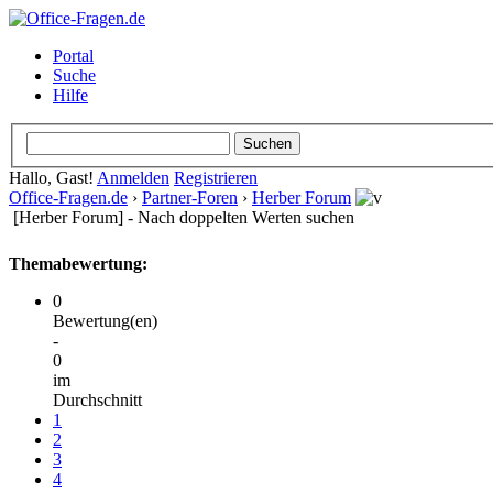
Portal
Suche
Hilfe
Hallo, Gast!
Anmelden
Registrieren
Office-Fragen.de
›
Partner-Foren
›
Herber Forum
[Herber Forum] - Nach doppelten Werten suchen
Themabewertung:
0
Bewertung(en)
-
0
im
Durchschnitt
1
2
3
4