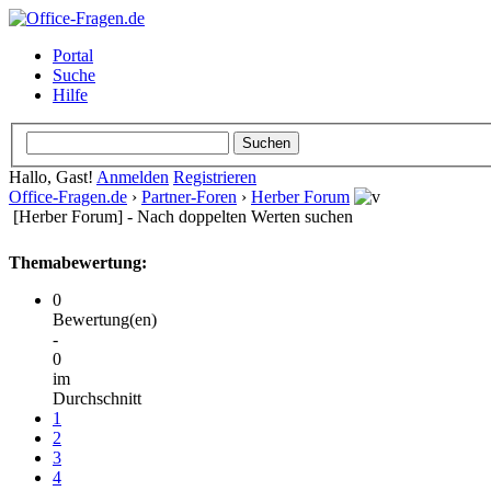
Portal
Suche
Hilfe
Hallo, Gast!
Anmelden
Registrieren
Office-Fragen.de
›
Partner-Foren
›
Herber Forum
[Herber Forum] - Nach doppelten Werten suchen
Themabewertung:
0
Bewertung(en)
-
0
im
Durchschnitt
1
2
3
4