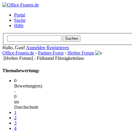
Portal
Suche
Hilfe
Hallo, Gast!
Anmelden
Registrieren
Office-Fragen.de
›
Partner-Foren
›
Herber Forum
[Herber Forum] - Füllstand Flüssigkeitsfass
Themabewertung:
0
Bewertung(en)
-
0
im
Durchschnitt
1
2
3
4