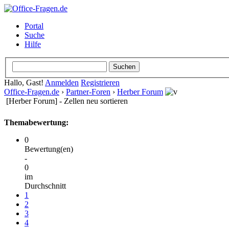
Portal
Suche
Hilfe
Hallo, Gast!
Anmelden
Registrieren
Office-Fragen.de
›
Partner-Foren
›
Herber Forum
[Herber Forum] - Zellen neu sortieren
Themabewertung:
0
Bewertung(en)
-
0
im
Durchschnitt
1
2
3
4