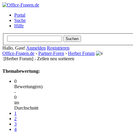
Portal
Suche
Hilfe
Hallo, Gast!
Anmelden
Registrieren
Office-Fragen.de
›
Partner-Foren
›
Herber Forum
[Herber Forum] - Zellen neu sortieren
Themabewertung:
0
Bewertung(en)
-
0
im
Durchschnitt
1
2
3
4