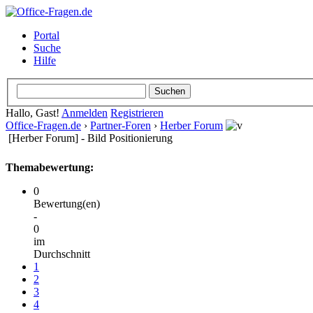
Portal
Suche
Hilfe
Hallo, Gast!
Anmelden
Registrieren
Office-Fragen.de
›
Partner-Foren
›
Herber Forum
[Herber Forum] - Bild Positionierung
Themabewertung:
0
Bewertung(en)
-
0
im
Durchschnitt
1
2
3
4