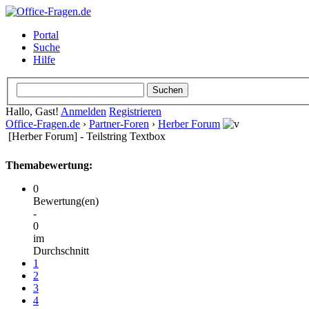
Portal
Suche
Hilfe
Hallo, Gast!
Anmelden
Registrieren
Office-Fragen.de
›
Partner-Foren
›
Herber Forum
[Herber Forum] - Teilstring Textbox
Themabewertung:
0
Bewertung(en)
-
0
im
Durchschnitt
1
2
3
4