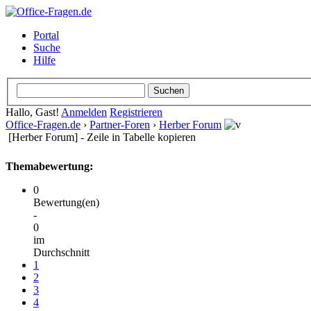
Portal
Suche
Hilfe
Hallo, Gast!
Anmelden
Registrieren
Office-Fragen.de
›
Partner-Foren
›
Herber Forum
[Herber Forum] - Zeile in Tabelle kopieren
Themabewertung:
0
Bewertung(en)
-
0
im
Durchschnitt
1
2
3
4