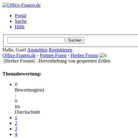
Portal
Suche
Hilfe
Hallo, Gast!
Anmelden
Registrieren
Office-Fragen.de
›
Partner-Foren
›
Herber Forum
[Herber Forum] - Hervorhebung von gesperrten Zellen
Themabewertung:
0
Bewertung(en)
-
0
im
Durchschnitt
1
2
3
4