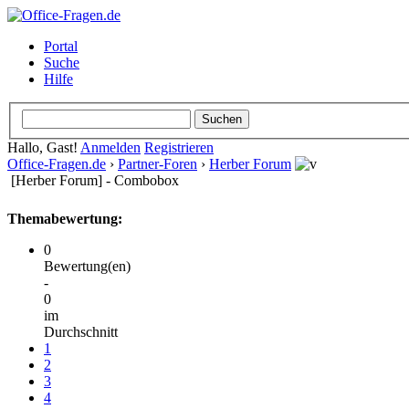
Portal
Suche
Hilfe
Hallo, Gast!
Anmelden
Registrieren
Office-Fragen.de
›
Partner-Foren
›
Herber Forum
[Herber Forum] - Combobox
Themabewertung:
0
Bewertung(en)
-
0
im
Durchschnitt
1
2
3
4