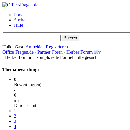
Portal
Suche
Hilfe
Hallo, Gast!
Anmelden
Registrieren
Office-Fragen.de
›
Partner-Foren
›
Herber Forum
[Herber Forum] - komplizierte Formel Hilfe gesucht
Themabewertung:
0
Bewertung(en)
-
0
im
Durchschnitt
1
2
3
4