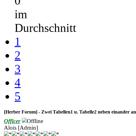
0
im
Durchschnitt
1
2
3
4
5
[Herber Forum] - Zwei Tabellen1 u. Tabelle2 neben einander an
Officer
Alois [Admin]