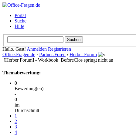
Portal
Suche
Hilfe
Hallo, Gast!
Anmelden
Registrieren
Office-Fragen.de
›
Partner-Foren
›
Herber Forum
[Herber Forum] - Workbook_BeforeClos springt nicht an
Themabewertung:
0
Bewertung(en)
-
0
im
Durchschnitt
1
2
3
4