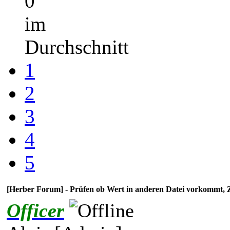
0
im
Durchschnitt
1
2
3
4
5
[Herber Forum] - Prüfen ob Wert in anderen Datei vorkom
Officer