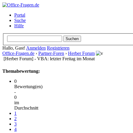
Portal
Suche
Hilfe
Hallo, Gast!
Anmelden
Registrieren
Office-Fragen.de
›
Partner-Foren
›
Herber Forum
[Herber Forum] - VBA: letzter Freitag im Monat
Themabewertung:
0
Bewertung(en)
-
0
im
Durchschnitt
1
2
3
4