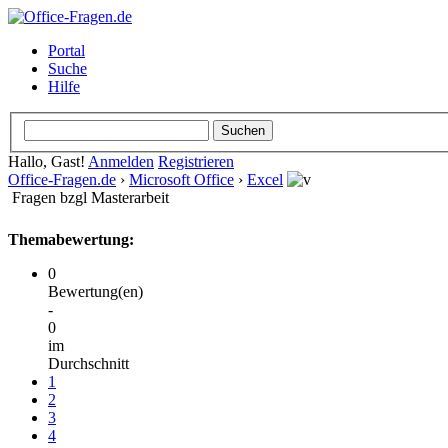
Portal
Suche
Hilfe
Hallo, Gast!
Anmelden
Registrieren
Office-Fragen.de
›
Microsoft Office
›
Excel
Fragen bzgl Masterarbeit
Themabewertung:
0
Bewertung(en)
-
0
im
Durchschnitt
1
2
3
4