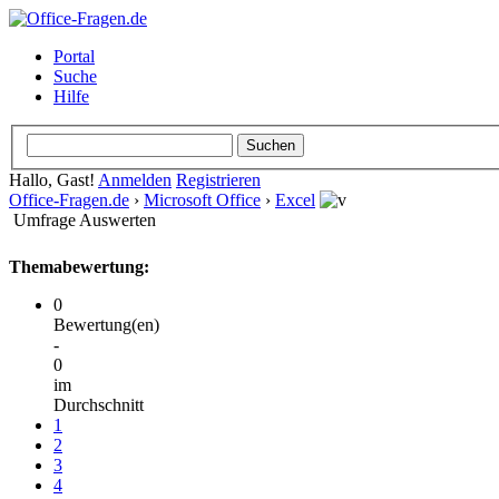
Portal
Suche
Hilfe
Hallo, Gast!
Anmelden
Registrieren
Office-Fragen.de
›
Microsoft Office
›
Excel
Umfrage Auswerten
Themabewertung:
0
Bewertung(en)
-
0
im
Durchschnitt
1
2
3
4