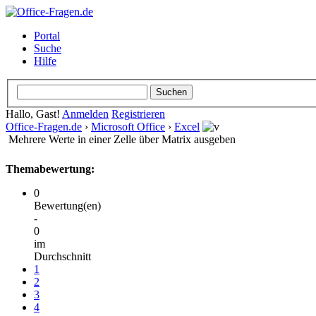
Portal
Suche
Hilfe
Hallo, Gast!
Anmelden
Registrieren
Office-Fragen.de
›
Microsoft Office
›
Excel
Mehrere Werte in einer Zelle über Matrix ausgeben
Themabewertung:
0
Bewertung(en)
-
0
im
Durchschnitt
1
2
3
4