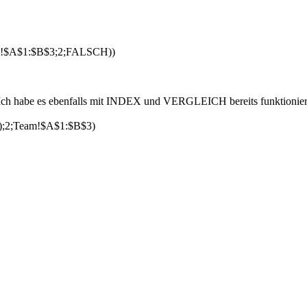
A$1:$B$3;2;FALSCH))
Ich habe es ebenfalls mit INDEX und VERGLEICH bereits funktioniert,
2;Team!$A$1:$B$3)