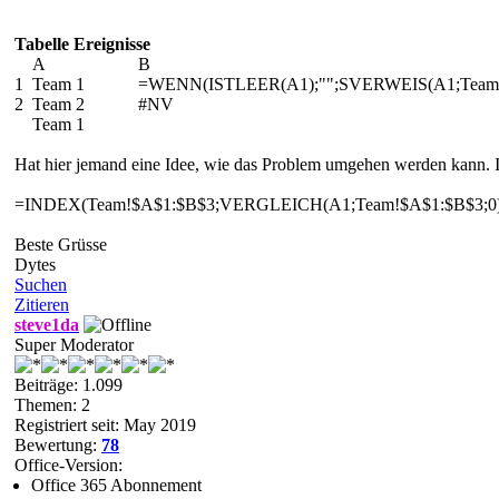
Tabelle Ereignisse
A B
1 Team 1 =WENN(ISTLEER(A1);"";SVERWEIS(A1;Team!$
2 Team 2 #NV
Team 1
Hat hier jemand eine Idee, wie das Problem umgehen werden kann. 
=INDEX(Team!$A$1:$B$3;VERGLEICH(A1;Team!$A$1:$B$3;0);
Beste Grüsse
Dytes
Suchen
Zitieren
steve1da
Super Moderator
Beiträge: 1.099
Themen: 2
Registriert seit: May 2019
Bewertung:
78
Office-Version:
Office 365 Abonnement