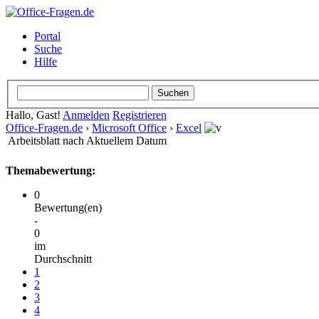
Portal
Suche
Hilfe
Hallo, Gast!
Anmelden
Registrieren
Office-Fragen.de
›
Microsoft Office
›
Excel
Arbeitsblatt nach Aktuellem Datum
Themabewertung:
0
Bewertung(en)
-
0
im
Durchschnitt
1
2
3
4