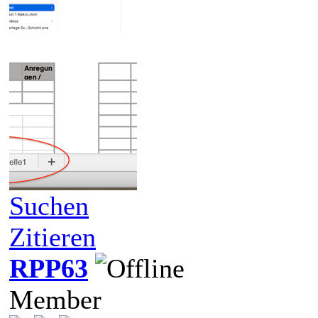
Suchen
Zitieren
RPP63
Member