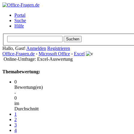
Portal
Suche
Hilfe
Hallo, Gast!
Anmelden
Registrieren
Office-Fragen.de
›
Microsoft Office
›
Excel
Online-Umfrage: Excel-Auswertung
Themabewertung:
0
Bewertung(en)
-
0
im
Durchschnitt
1
2
3
4