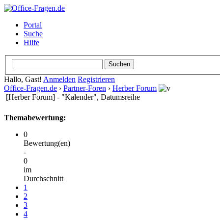
Portal
Suche
Hilfe
Hallo, Gast!
Anmelden
Registrieren
Office-Fragen.de
›
Partner-Foren
›
Herber Forum
[Herber Forum] - "Kalender", Datumsreihe
Themabewertung:
0
Bewertung(en)
-
0
im
Durchschnitt
1
2
3
4