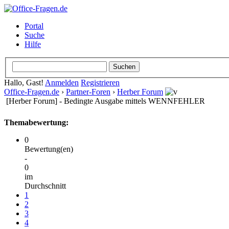
Portal
Suche
Hilfe
Hallo, Gast!
Anmelden
Registrieren
Office-Fragen.de
›
Partner-Foren
›
Herber Forum
[Herber Forum] - Bedingte Ausgabe mittels WENNFEHLER
Themabewertung:
0
Bewertung(en)
-
0
im
Durchschnitt
1
2
3
4