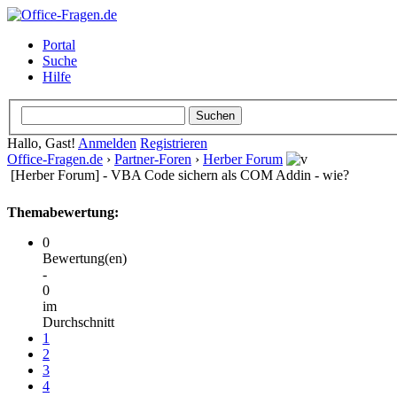
Portal
Suche
Hilfe
Hallo, Gast!
Anmelden
Registrieren
Office-Fragen.de
›
Partner-Foren
›
Herber Forum
[Herber Forum] - VBA Code sichern als COM Addin - wie?
Themabewertung:
0
Bewertung(en)
-
0
im
Durchschnitt
1
2
3
4