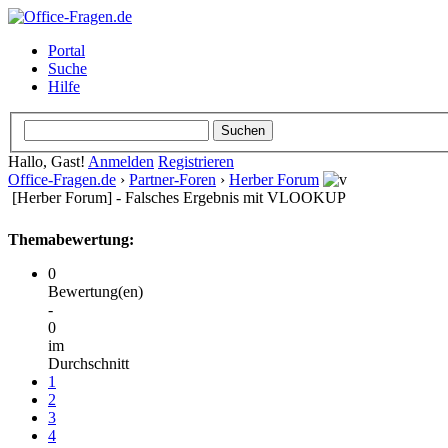
Portal
Suche
Hilfe
Hallo, Gast!
Anmelden
Registrieren
Office-Fragen.de
›
Partner-Foren
›
Herber Forum
[Herber Forum] - Falsches Ergebnis mit VLOOKUP
Themabewertung:
0
Bewertung(en)
-
0
im
Durchschnitt
1
2
3
4