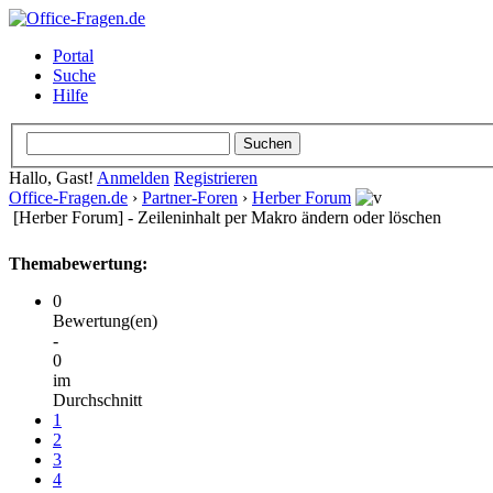
Portal
Suche
Hilfe
Hallo, Gast!
Anmelden
Registrieren
Office-Fragen.de
›
Partner-Foren
›
Herber Forum
[Herber Forum] - Zeileninhalt per Makro ändern oder löschen
Themabewertung:
0
Bewertung(en)
-
0
im
Durchschnitt
1
2
3
4