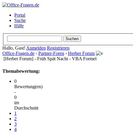
Portal
Suche
Hilfe
Hallo, Gast!
Anmelden
Registrieren
Office-Fragen.de
›
Partner-Foren
›
Herber Forum
[Herber Forum] - Früh Spät Nacht - VBA Formel
Themabewertung:
0
Bewertung(en)
-
0
im
Durchschnitt
1
2
3
4