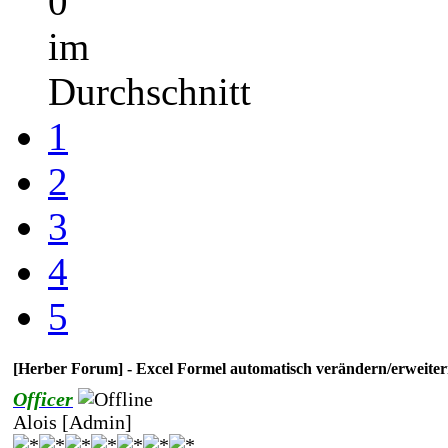
0
im
Durchschnitt
1
2
3
4
5
[Herber Forum] - Excel Formel automatisch verändern/erweite
Officer
Alois [Admin]