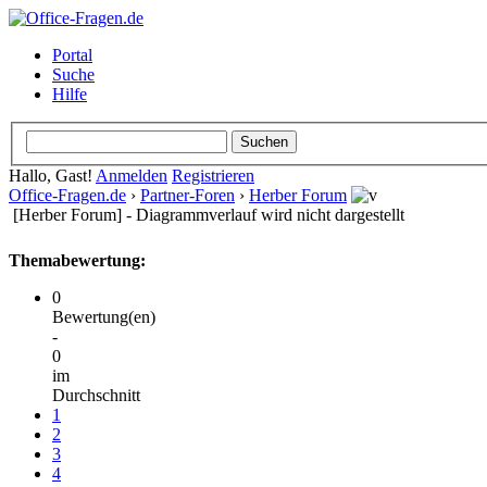
Portal
Suche
Hilfe
Hallo, Gast!
Anmelden
Registrieren
Office-Fragen.de
›
Partner-Foren
›
Herber Forum
[Herber Forum] - Diagrammverlauf wird nicht dargestellt
Themabewertung:
0
Bewertung(en)
-
0
im
Durchschnitt
1
2
3
4