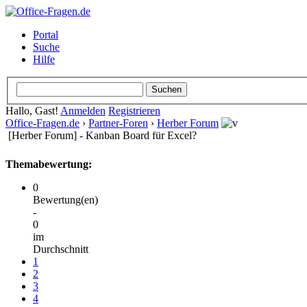
Portal
Suche
Hilfe
Hallo, Gast!
Anmelden
Registrieren
Office-Fragen.de
›
Partner-Foren
›
Herber Forum
[Herber Forum] - Kanban Board für Excel?
Themabewertung:
0
Bewertung(en)
-
0
im
Durchschnitt
1
2
3
4