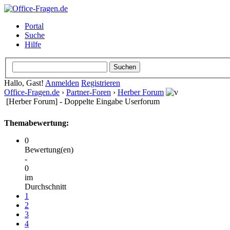
Portal
Suche
Hilfe
Hallo, Gast!
Anmelden
Registrieren
Office-Fragen.de
›
Partner-Foren
›
Herber Forum
[Herber Forum] - Doppelte Eingabe Userforum
Themabewertung:
0
Bewertung(en)
-
0
im
Durchschnitt
1
2
3
4