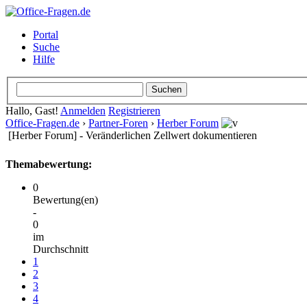
Portal
Suche
Hilfe
Hallo, Gast!
Anmelden
Registrieren
Office-Fragen.de
›
Partner-Foren
›
Herber Forum
[Herber Forum] - Veränderlichen Zellwert dokumentieren
Themabewertung:
0
Bewertung(en)
-
0
im
Durchschnitt
1
2
3
4