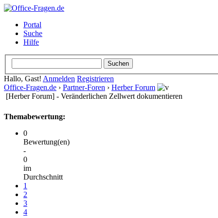
Portal
Suche
Hilfe
Hallo, Gast!
Anmelden
Registrieren
Office-Fragen.de
›
Partner-Foren
›
Herber Forum
[Herber Forum] - Veränderlichen Zellwert dokumentieren
Themabewertung:
0
Bewertung(en)
-
0
im
Durchschnitt
1
2
3
4