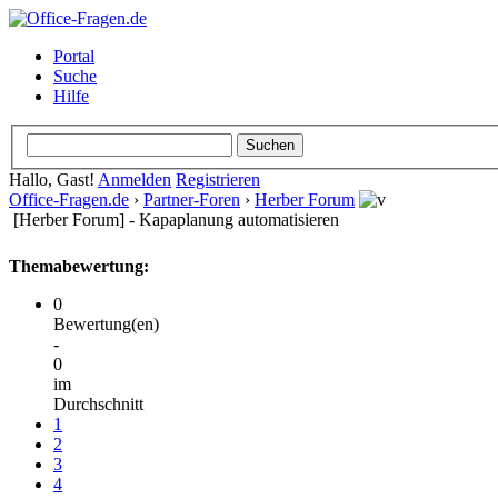
Portal
Suche
Hilfe
Hallo, Gast!
Anmelden
Registrieren
Office-Fragen.de
›
Partner-Foren
›
Herber Forum
[Herber Forum] - Kapaplanung automatisieren
Themabewertung:
0
Bewertung(en)
-
0
im
Durchschnitt
1
2
3
4