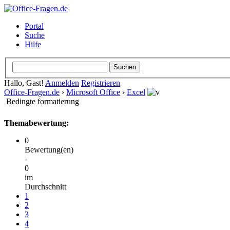
Portal
Suche
Hilfe
Hallo, Gast!
Anmelden
Registrieren
Office-Fragen.de
›
Microsoft Office
›
Excel
Bedingte formatierung
Themabewertung:
0
Bewertung(en)
-
0
im
Durchschnitt
1
2
3
4