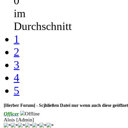
0
im
Durchschnitt
1
2
3
4
5
[Herber Forum] - Scjhließen Datei nur wenn auch diese geöffnet 
Officer
Alois [Admin]