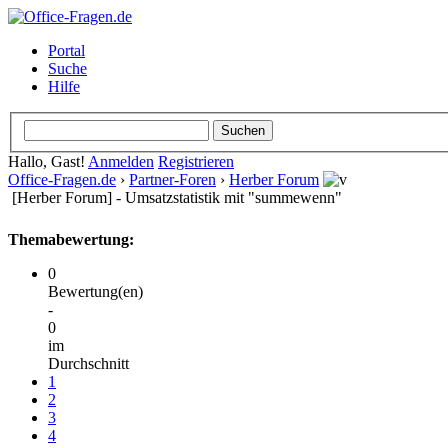
Portal
Suche
Hilfe
Hallo, Gast!
Anmelden
Registrieren
Office-Fragen.de
›
Partner-Foren
›
Herber Forum
[Herber Forum] - Umsatzstatistik mit "summewenn"
Themabewertung:
0
Bewertung(en)
-
0
im
Durchschnitt
1
2
3
4