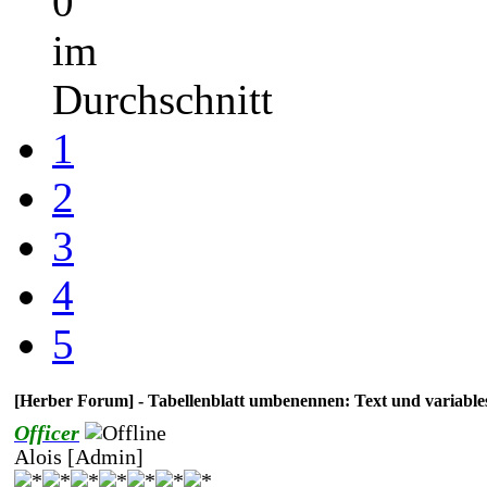
0
im
Durchschnitt
1
2
3
4
5
[Herber Forum] - Tabellenblatt umbenennen: Text und variabl
Officer
Alois [Admin]