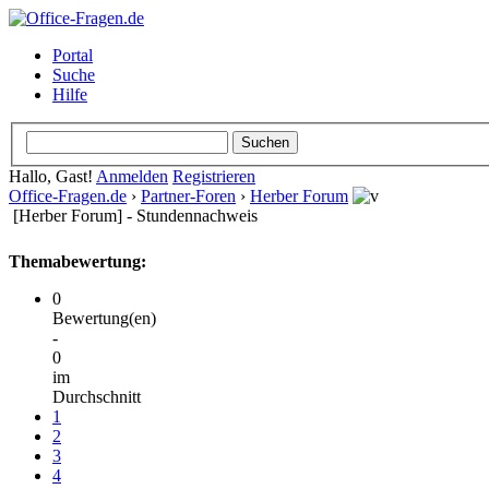
Portal
Suche
Hilfe
Hallo, Gast!
Anmelden
Registrieren
Office-Fragen.de
›
Partner-Foren
›
Herber Forum
[Herber Forum] - Stundennachweis
Themabewertung:
0
Bewertung(en)
-
0
im
Durchschnitt
1
2
3
4