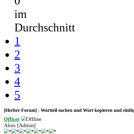
0
im
Durchschnitt
1
2
3
4
5
[Herber Forum] - Wortteil suchen und Wort kopieren und einfü
Officer
Alois [Admin]