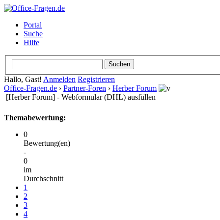
Portal
Suche
Hilfe
Hallo, Gast!
Anmelden
Registrieren
Office-Fragen.de
›
Partner-Foren
›
Herber Forum
[Herber Forum] - Webformular (DHL) ausfüllen
Themabewertung:
0
Bewertung(en)
-
0
im
Durchschnitt
1
2
3
4