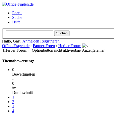
Portal
Suche
Hilfe
Hallo, Gast!
Anmelden
Registrieren
Office-Fragen.de
›
Partner-Foren
›
Herber Forum
[Herber Forum] - Optionbutton nicht aktivierbar/ Anzeigefehler
Themabewertung:
0
Bewertung(en)
-
0
im
Durchschnitt
1
2
3
4