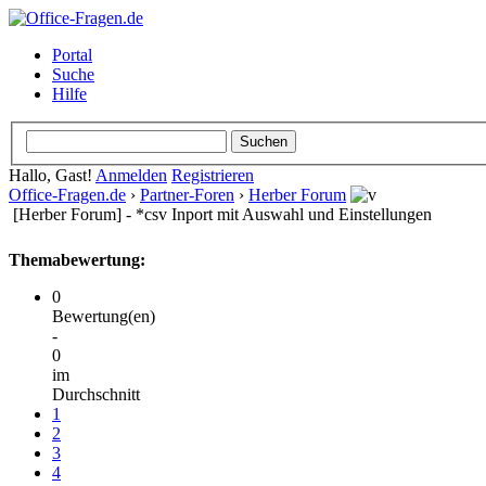
Portal
Suche
Hilfe
Hallo, Gast!
Anmelden
Registrieren
Office-Fragen.de
›
Partner-Foren
›
Herber Forum
[Herber Forum] - *csv Inport mit Auswahl und Einstellungen
Themabewertung:
0
Bewertung(en)
-
0
im
Durchschnitt
1
2
3
4